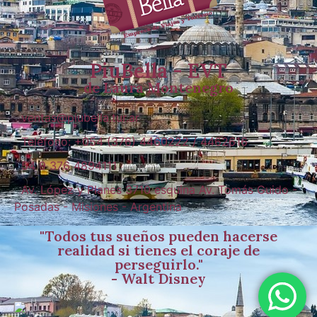
PiuBella - EVT
de Laura Montenegro
ventas@piubella.tur.ar
Teléfono: +054 (376) 4460222 / 4462616
54 9 376 4894111
Av. López y Planes 3710 esquina Av. Tomás Guido -
Posadas - Misiones - Argentina
"Todos tus sueños pueden hacerse
realidad si tienes el coraje de
perseguirlo."
- Walt Disney